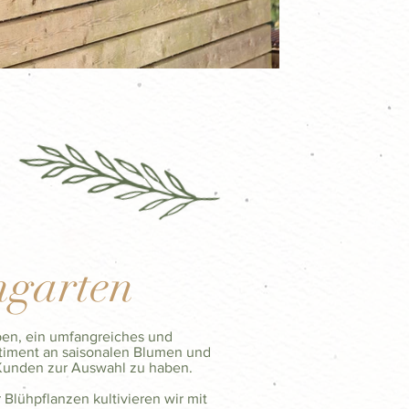
_0292.JPG
_0178.JPG
garten
eben, ein umfangreiches und
rtiment an saisonalen Blumen und
 Kunden zur Auswahl zu haben.
 Blühpflanzen kultivieren wir mit