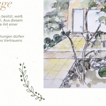
ege
 besitzt, weiß
nn. Aus diesem
e mit einer
ltungen dürfen
es Vertrauens
innenhof
innenhof