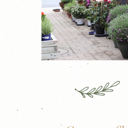
TAOLxPrauser-Web-2
IMG_071