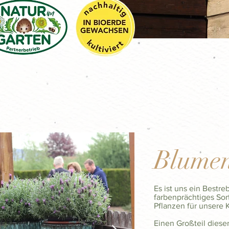
IMG
IMG
Blumen
Es ist uns ein Bestr
farbenprächtiges So
Pflanzen für unsere
Einen Großteil dieser