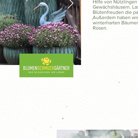
Hilfe von Nützlingen
Gewächshäusern. Las
Blütenfreuden die pa
Außerdem haben wir
winterharten Bäumen
Rosen.
0220316-217.jpg
0.JPG