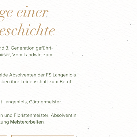
e einer
eschichte
nd 3. Generation geführt.
auser
, Vom Landwirt zum
beide Absolventen der FS Langenlois
haben ihre Leidenschaft zum Beruf
t Langenlois
, Gärtnermeister.
in und Floristenmeister, Absolventin
ltung
Meisterarbeiten