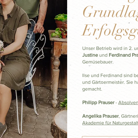
Grundlag
Erfolgsg
Unser Betrieb wird in 2. u
Justine
und
Ferdinand Pr
Gemüsebauer.
Ilse und Ferdinand sind 
und Gärtnermeister. Sie 
gemacht.
Philipp Prauser
-
Absolven
Angelika Prauser
, Gärtner
Akademie für Naturgesta